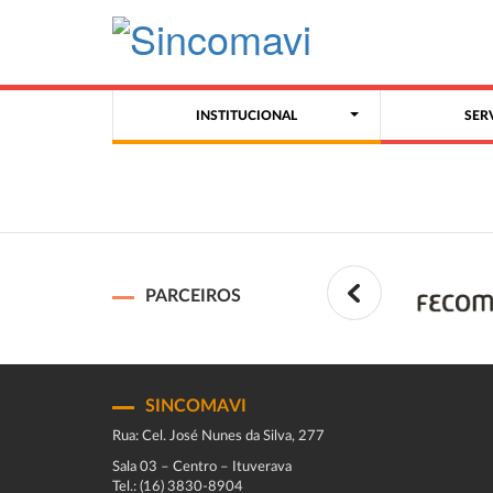
INSTITUCIONAL
SER
PARCEIROS
SINCOMAVI
Rua: Cel. José Nunes da Silva, 277
Sala 03 – Centro – Ituverava
Tel.: (16) 3830-8904