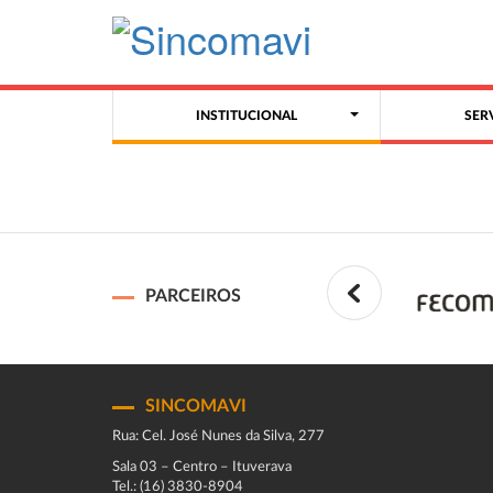
INSTITUCIONAL
SER
PARCEIROS
SINCOMAVI
Rua: Cel. José Nunes da Silva, 277
Sala 03 – Centro – Ituverava
Tel.: (16) 3830-8904