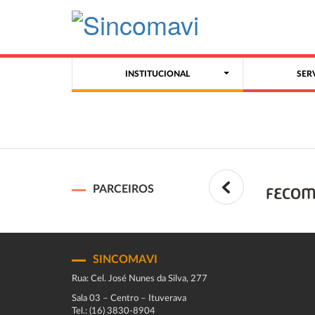
INSTITUCIONAL
SER
PARCEIROS
SINCOMAVI
Rua: Cel. José Nunes da Silva, 277
Sala 03 – Centro – Ituverava
Tel.: (16) 3830-8904