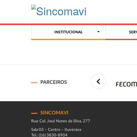
INSTITUCIONAL
SER
PARCEIROS
SINCOMAVI
Rua: Cel. José Nunes da Silva, 277
Sala 03 – Centro – Ituverava
Tel.: (16) 3830-8904