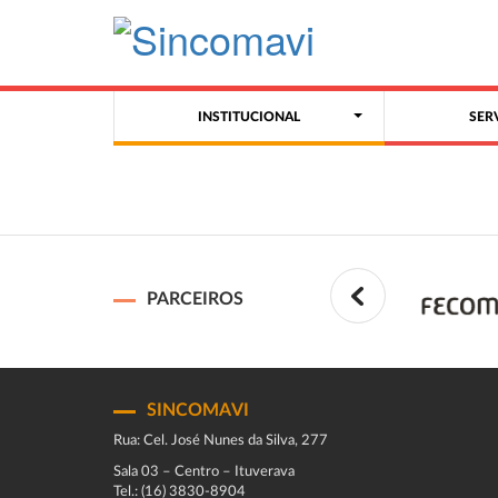
INSTITUCIONAL
SER
PARCEIROS
SINCOMAVI
Rua: Cel. José Nunes da Silva, 277
Sala 03 – Centro – Ituverava
Tel.: (16) 3830-8904