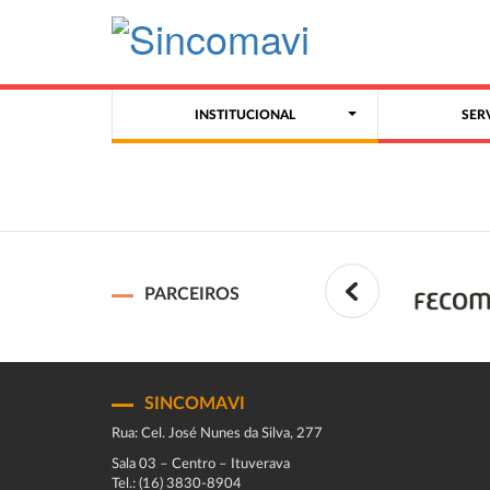
INSTITUCIONAL
SER
PARCEIROS
SINCOMAVI
Rua: Cel. José Nunes da Silva, 277
Sala 03 – Centro – Ituverava
Tel.: (16) 3830-8904