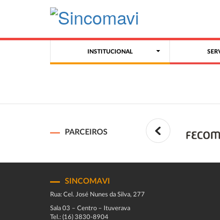
INSTITUCIONAL
SER
PARCEIROS
SINCOMAVI
Rua: Cel. José Nunes da Silva, 277
Sala 03 – Centro – Ituverava
Tel.: (16) 3830-8904