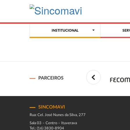
INSTITUCIONAL
SER
PARCEIROS
SINCOMAVI
Rua: Cel. José Nunes da Silva, 277
Sala 03 – Centro – Ituverava
Tel.: (16) 3830-8904