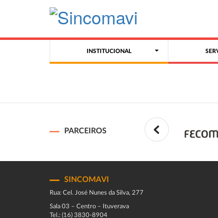
INSTITUCIONAL
SER
PARCEIROS
SINCOMAVI
Rua: Cel. José Nunes da Silva, 277
Sala 03 – Centro – Ituverava
Tel.: (16) 3830-8904