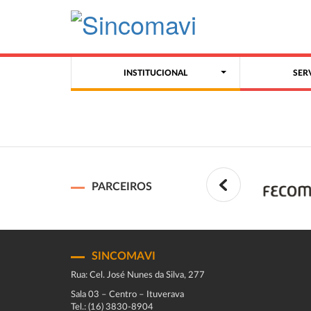
INSTITUCIONAL
SER
PARCEIROS
SINCOMAVI
Rua: Cel. José Nunes da Silva, 277
Sala 03 – Centro – Ituverava
Tel.: (16) 3830-8904