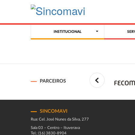
INSTITUCIONAL
SER
PARCEIROS
SINCOMAVI
Rua: Cel. José Nunes da Silva, 277
Sala 03 – Centro – Ituverava
Tel.: (16) 3830-8904