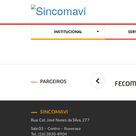
INSTITUCIONAL
SER
PARCEIROS
SINCOMAVI
Rua: Cel. José Nunes da Silva, 277
Sala 03 – Centro – Ituverava
Tel.: (16) 3830-8904