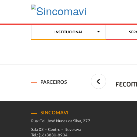
INSTITUCIONAL
SER
PARCEIROS
SINCOMAVI
Rua: Cel. José Nunes da Silva, 277
Sala 03 – Centro – Ituverava
Tel.: (16) 3830-8904