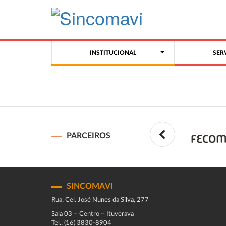
INSTITUCIONAL
SER
PARCEIROS
SINCOMAVI
Rua: Cel. José Nunes da Silva, 277
Sala 03 – Centro – Ituverava
Tel.: (16) 3830-8904