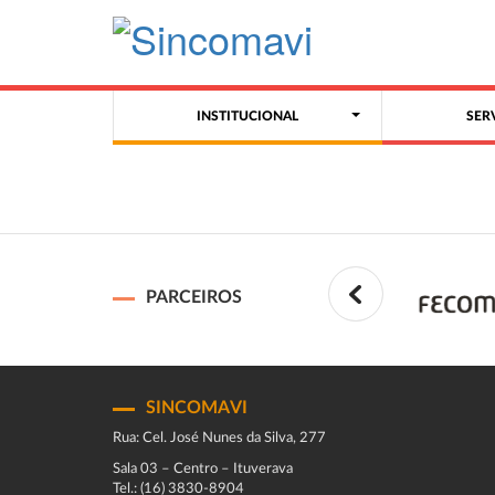
INSTITUCIONAL
SER
PARCEIROS
SINCOMAVI
Rua: Cel. José Nunes da Silva, 277
Sala 03 – Centro – Ituverava
Tel.: (16) 3830-8904