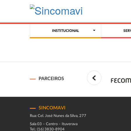
INSTITUCIONAL
SER
PARCEIROS
SINCOMAVI
Rua: Cel. José Nunes da Silva, 277
Sala 03 – Centro – Ituverava
Tel.: (16) 3830-8904