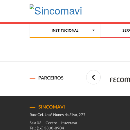
INSTITUCIONAL
SER
PARCEIROS
SINCOMAVI
Rua: Cel. José Nunes da Silva, 277
Sala 03 – Centro – Ituverava
Tel.: (16) 3830-8904