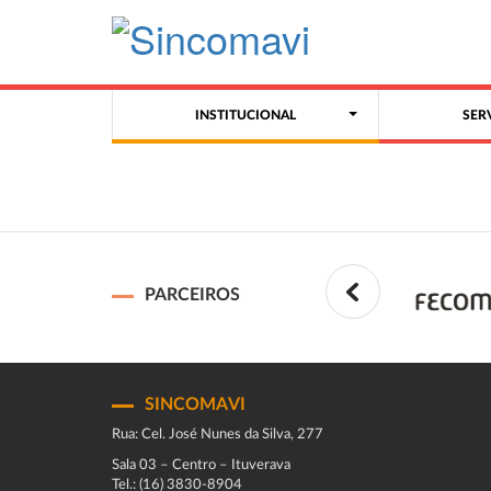
INSTITUCIONAL
SER
PARCEIROS
SINCOMAVI
Rua: Cel. José Nunes da Silva, 277
Sala 03 – Centro – Ituverava
Tel.: (16) 3830-8904