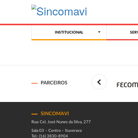
INSTITUCIONAL
SER
PARCEIROS
SINCOMAVI
Rua: Cel. José Nunes da Silva, 277
Sala 03 – Centro – Ituverava
Tel.: (16) 3830-8904