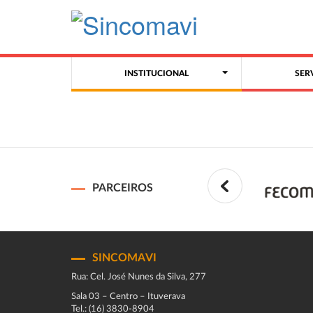
INSTITUCIONAL
SER
PARCEIROS
SINCOMAVI
Rua: Cel. José Nunes da Silva, 277
Sala 03 – Centro – Ituverava
Tel.: (16) 3830-8904