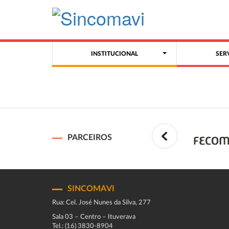
INSTITUCIONAL
SER
PARCEIROS
SINCOMAVI
Rua: Cel. José Nunes da Silva, 277
Sala 03 – Centro – Ituverava
Tel.: (16) 3830-8904