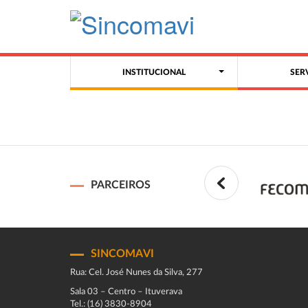
INSTITUCIONAL
SER
PARCEIROS
SINCOMAVI
Rua: Cel. José Nunes da Silva, 277
Sala 03 – Centro – Ituverava
Tel.: (16) 3830-8904