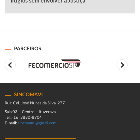
litígios sem envolver a Justiça
PARCEIROS
SINCOMAVI
Rua: Cel. José Nunes da Silva, 277
Sala 03 – Centro – Ituverava
Tel.: (16) 3830-8904
E-mail:
sincovami@gmail.com