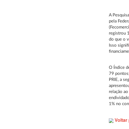
A Pesquisa
pela Feder
(Fecomerci
registrou 
do que o v
Isso signi
financiame
O Índice d
79 pontos;
PRIE, a se
apresentou
relação a
endividado
1% no cont
Voltar 