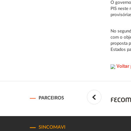
O governo 
PIS neste 
provisória
No segund
com o obje
proposta p
Estados p
Voltar 
PARCEIROS
SINCOMAVI