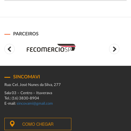
PARCEIROS
SINCOMAVI
Rua: Cel. José Nunes da Silva, 277
Sala 03 – Centro – Ituverava
Tel.: (16) 3830-8904
E-mail:
sincovami@gmail.com
COMO CHEGAR