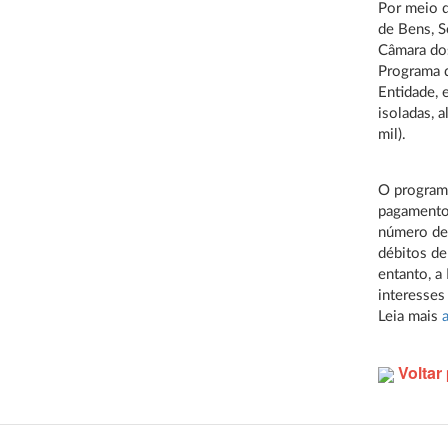
Por meio d
de Bens, S
Câmara dos
Programa d
Entidade, 
isoladas, 
mil).
O programa
pagamento 
número de 
débitos de
entanto, 
interesses
Leia mais
Voltar 