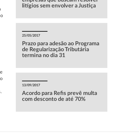
empresas que buscam resolver
o
litígios sem envolver a Justiça
à
 o
25/05/2017
Prazo para adesão ao Programa
de Regularização Tributária
termina no dia 31
de
No
13/09/2017
.
Acordo para Refis prevê multa
com desconto de até 70%