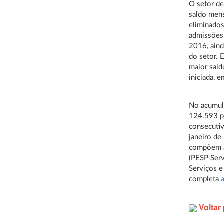
O setor de
saldo mens
eliminados
admissões
2016, ain
do setor. 
maior sald
iniciada, 
No acumula
124.593 po
consecutiv
janeiro de
compõem a
(PESP Serv
Serviços e
completa
Voltar 