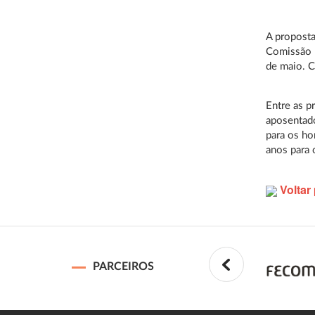
A proposta
Comissão E
de maio. C
Entre as p
aposentado
para os ho
anos para
Voltar 
PARCEIROS