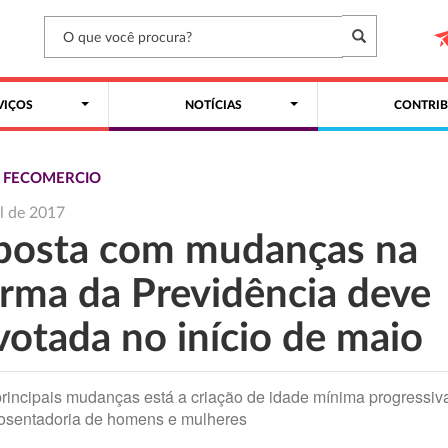
VIÇOS
NOTÍCIAS
CONTRIB
S FECOMERCIO
il de 2017
posta com mudanças na
orma da Previdência deve
votada no início de maio
principais mudanças está a criação de idade mínima progressiv
osentadoria de homens e mulheres