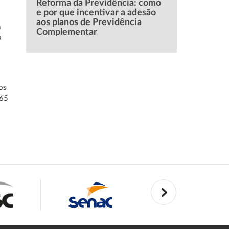
Reforma da Previdência: como
e por que incentivar a adesão
aos planos de Previdência
a
Complementar
o
os
 65