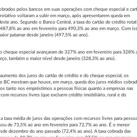
obrados pelos bancos em suas operações com cheque especial e car
 rotativo voltaram a subir em março, após apresentarem queda em
deste ano. Segundo o Banco Central, a taxa do cartão de crédito rotat
 487,8% ao ano em fevereiro para 490,3% ao ano em março. Com is
maior patamar desde janeiro (497,5% ao ano).
do cheque especial avançaram de 327% ano em fevereiro para 328% 
ço, também o maior nível desde janeiro (328,3% ao ano).
aumento dos juros do cartão de crédito e do cheque especial, os
o BC mostram que houve, em março, queda dos juros médios cobra
os tanto nos empréstimos a pessoas físicas quanto a empresas nas
com recursos livres (que excluem crédito imobiliário, rural e do
a taxa média de juros das operações com recursos livres para pesso
ssou de 73,5% ao ano em fevereiro para 72,7% ao ano. É o menor
sde dezembro do ano passado (72,4% ao ano). A taxa cobrada das