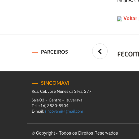
empresas 
Voltar 
PARCEIROS
SINCOMAVI
Rua: Cel. José Nunes da Silva, 277
Sala 03 – Centro – Ituverava
Tel.: (16) 3830-8904
E-mail:
sincovami@gmail.com
© Copyright - Todos os Direitos Reservados