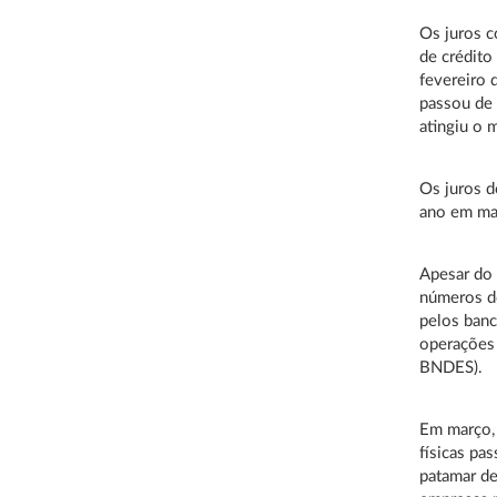
Os juros c
de crédito
fevereiro 
passou de
atingiu o 
Os juros 
ano em mar
Apesar do 
números d
pelos banc
operações 
BNDES).
Em março, 
físicas pa
patamar de